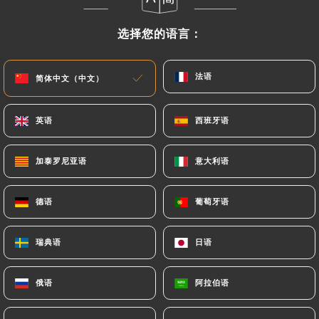
菜单
ZH
选择您的语言：
选择您的语言：
法语
法语
简体中文（中文）
简体中文（中文）
英语
英语
西班牙语
西班牙语
/
主页
评价
评价
加泰罗尼亚语
加泰罗尼亚语
意大利语
意大利语
德语
德语
葡萄牙语
葡萄牙语
247 Uniiti 评论
瑞典语
瑞典语
日语
日语
4.7 / 5
俄语
俄语
阿拉伯语
阿拉伯语
评论已核实，100% 真实。