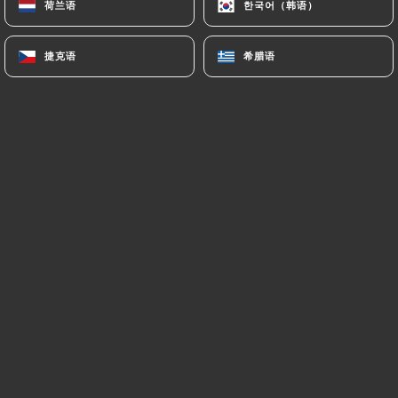
荷兰语
荷兰语
한국어（韩语）
한국어（韩语）
捷克语
捷克语
希腊语
希腊语
Virginie S. 已评分
V
5/5
Super accueil. Pizza parfaite. Toujours un
régal dans une bonne ambiance
14/06/2026
•
12:30
Christophe T. 已评分
C
5/5
Accueil très sympathique, nous nous
sommes régalés pour un prix tout à fait
correct ! Nous reviendrons !
30/05/2026
•
07:49