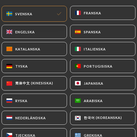
SV
MENY
FRANSKA
FRANSKA
SVENSKA
SVENSKA
ENGELSKA
ENGELSKA
SPANSKA
SPANSKA
KATALANSKA
KATALANSKA
ITALIENSKA
ITALIENSKA
/
HEM
KONTAKT
Kontakt
TYSKA
TYSKA
PORTUGISISKA
PORTUGISISKA
简体中文 (KINESISKA)
简体中文 (KINESISKA)
JAPANSKA
JAPANSKA
RYSKA
RYSKA
ARABISKA
ARABISKA
한국어 (KOREANSKA)
한국어 (KOREANSKA)
NEDERLÄNDSKA
NEDERLÄNDSKA
Milo
TJECKISKA
TJECKISKA
GREKISKA
GREKISKA