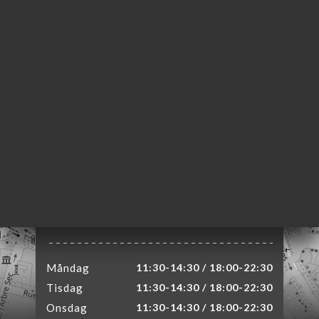
EM
KA
TÄLL
LERI
ÖMEN
NY
E À
RTER
TAKT
44 Rue Saint Honoré
75001 Paris France
Måndag
11:30-14:30 / 18:00-22:30
Tisdag
11:30-14:30 / 18:00-22:30
Onsdag
11:30-14:30 / 18:00-22:30