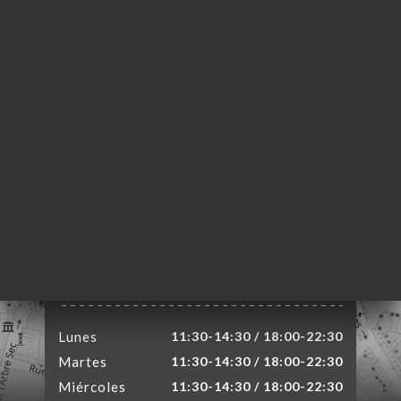
CIO
ERVA
IDO
ERÍA
EÑA
NÚ
E À
RTER
ACTO
44 Rue Saint Honoré
75001 Paris France
Lunes
11:30-14:30 / 18:00-22:30
Martes
11:30-14:30 / 18:00-22:30
Miércoles
11:30-14:30 / 18:00-22:30